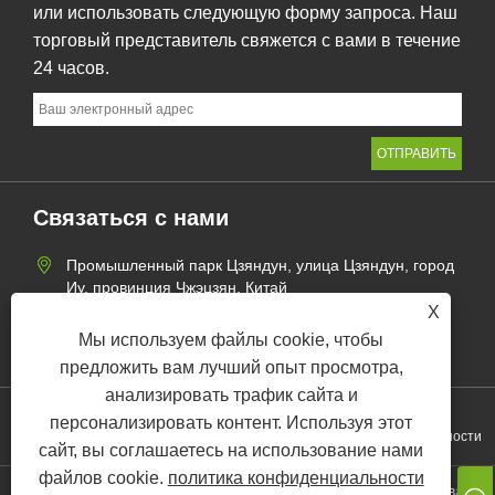
или использовать следующую форму запроса. Наш
торговый представитель свяжется с вами в течение
24 часов.
Связаться с нами
Промышленный парк Цзяндун, улица Цзяндун, город
Иу, провинция Чжэцзян, Китай
X
+86-19518020980
Мы используем файлы cookie, чтобы
chloe@kebonfirstaid.com
предложить вам лучший опыт просмотра,
анализировать трафик сайта и
персонализировать контент. Используя этот
Links
Sitemap
RSS
XML
политика конфиденциальности
сайт, вы соглашаетесь на использование нами
файлов cookie.
политика конфиденциальности
Copyright © 2025 Yiwu Kebon Healthcare Co., Ltd. Все права