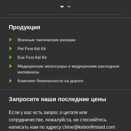
 в
– секция медицинского
оборудования ГУАНЧЖОУ, Китай –
Kebon, ведущий поставщик
[краткое описание вашего
Продукция
основного бизнеса, например,
Военные тактические рюкзаки
передовых медицинских устройств
сти
/ реабилитационного
Pet First Aid Kit
оборудования / диагностичес......
Eva First Aid Kit
Медицинские аксессуары и медицинские расходные
материалы
Комплект безопасности на дороге
Запросите наши последние цены
Если у вас есть запрос о цитате или
сотрудничестве, пожалуйста, не стесняйтесь
написать нам по адресу chloe@kebonfirstaid.com