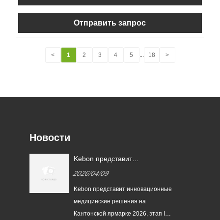
Отправить запрос
<
1
2
3
4
5
...
18
>
Новости
й
Kebon представит
на
инновационные медицинские
2026/04/09
решения на Кантонской
ярмарке 2026, этап III –
Kebon представит инновационные
секция медицинского
медицинские решения на
оборудования
ье
Кантонской ярмарке 2026, этап III