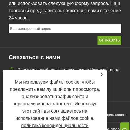
или использовать следующую форму запроса. Наш
торговый представитель свяжется с вами в течение
24 часов.
Связаться с нами
Промышленный парк Цзяндун, улица Цзяндун, город
X
Иу, провинция Чжэцзян, Китай
Мы используем файлы cookie, чтобы
+86-19518020980
предложить вам лучший опыт просмотра,
chloe@kebonfirstaid.com
анализировать трафик сайта и
персонализировать контент. Используя
этот сайт, вы соглашаетесь на
Links
Sitemap
RSS
XML
политика конфиденциальности
использование нами файлов cookie.
политика конфиденциальности
Copyright © 2025 Yiwu Kebon Healthcare Co., Ltd. Все права