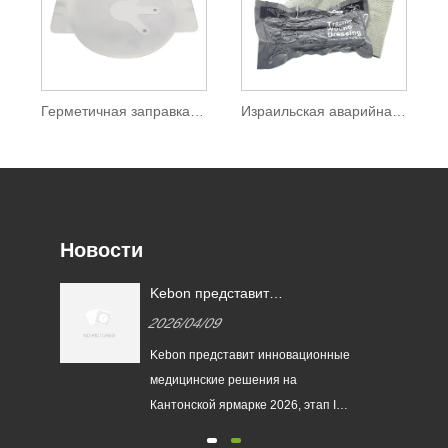
Герметичная заправка для сундука
Израильская аварийная повязка
Новости
й
Kebon представит
на
инновационные медицинские
2026/04/09
решения на Кантонской
ярмарке 2026, этап III –
Kebon представит инновационные
секция медицинского
медицинские решения на
оборудования
ье
Кантонской ярмарке 2026, этап III
 в
– секция медицинского