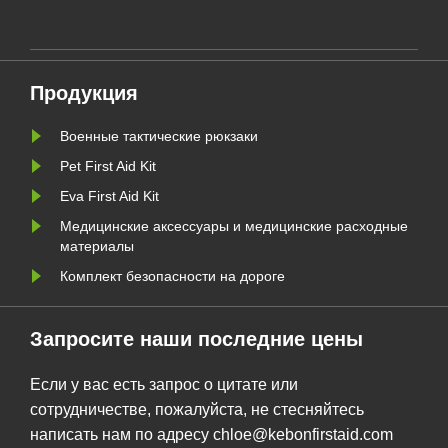
оборудования ГУАНЧЖОУ, Китай –
Kebon, ведущий поставщик
[краткое описание вашего
основного бизнеса, например,
Продукция
передовых медицинских устройств
сти
/ реабилитационного
Военные тактические рюкзаки
оборудования / диагностичес......
Pet First Aid Kit
Eva First Aid Kit
Медицинские аксессуары и медицинские расходные
материалы
Комплект безопасности на дороге
Запросите наши последние цены
Если у вас есть запрос о цитате или
сотрудничестве, пожалуйста, не стесняйтесь
написать нам по адресу chloe@kebonfirstaid.com